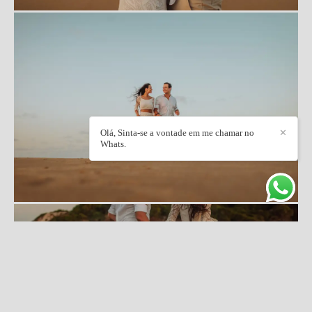
Olá, Sinta-se a vontade em me chamar no
✕
Whats.