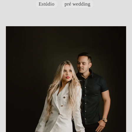
Estúdio
pré wedding