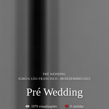
PRÉ WEDDING
IGREJA SÃO FRANCISCO
08/DEZEMBRO/2022
Pré Wedding
1979
visualizações
0
curtidas