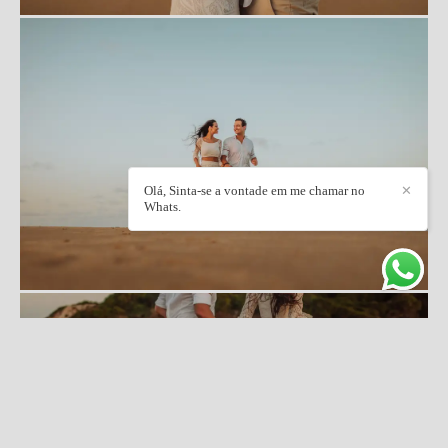
Olá, Sinta-se a vontade em me chamar no
✕
Whats.