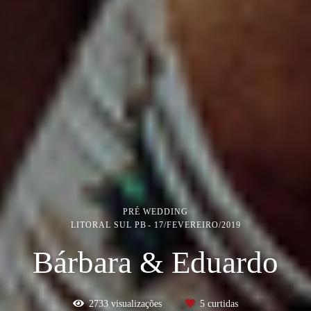
PRÉ WEDDING
LITORAL SUL PB
17/FEVEREIRO/2019
Bárbara & Eduardo
2733
visualizações
5
curtidas